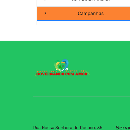
Campanhas
Portal do Contribuinte
Portal do Contribuinte
Mensário Oficial
Horários Funcionários
Documentos
Manuais
Mensário oficial
Concurso Público
Servi
Rua Nossa Senhora do Rosário, 35,