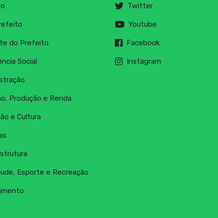
to
Twitter
refeito
Youtube
te do Prefeito
Facebook
ncia Social
Instagram
stração
ho, Produção e Renda
ão e Cultura
as
strutura
ude, Esporte e Recreação
amento