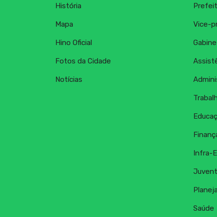
História
Prefei
Mapa
Vice-p
Hino Oficial
Gabine
Fotos da Cidade
Assistê
Notícias
Admini
Trabal
Educaç
Finanç
Infra-E
Juvent
Planej
Saúde