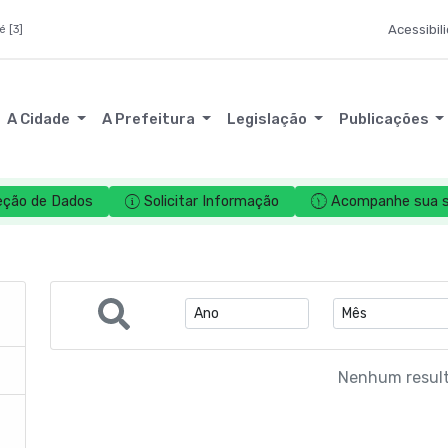
Acessibil
é [3]
A Cidade
A Prefeitura
Legislação
Publicações
eção de Dados
Solicitar Informação
Acompanhe sua so
Nenhum resul