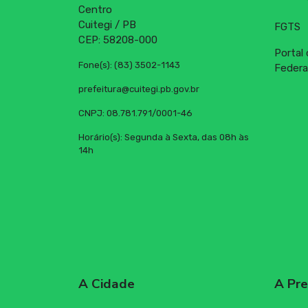
Centro
Campanhas
Cuitegi / PB
FGTS
CEP: 58208-000
Portal
Editais
Fone(s): (83) 3502-1143
Federa
prefeitura@cuitegi.pb.gov.br
CNPJ: 08.781.791/0001-46
Horário(s): Segunda à Sexta, das 08h às
14h
A Cidade
A Pre