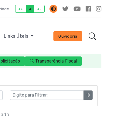
idade
A+
A
A-
Links Úteis
Ouvidoria
licitação
Transparência Fiscal
tado.