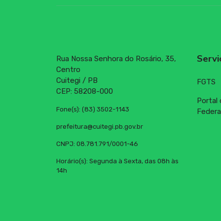
Servi
Rua Nossa Senhora do Rosário, 35,
Centro
Cuitegi / PB
FGTS
CEP: 58208-000
Portal
Fone(s): (83) 3502-1143
Federa
prefeitura@cuitegi.pb.gov.br
CNPJ: 08.781.791/0001-46
Horário(s): Segunda à Sexta, das 08h às
14h