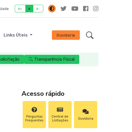
idade
A+
A
A-
Links Úteis
Ouvidoria
licitação
Transparência Fiscal
Acesso rápido
Perguntas
Central de
Ouvidoria
Frequentes
Licitações