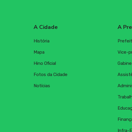
A Cidade
A Pre
História
Prefei
Mapa
Vice-p
Hino Oficial
Gabine
Fotos da Cidade
Assistê
Notícias
Admini
Trabal
Educaç
Finanç
Infra-E