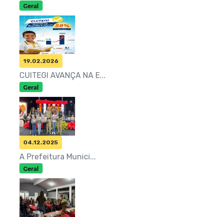
Geral
19.02.2026
CUITEGI AVANÇA NA E...
Geral
04.12.2025
A Prefeitura Munici...
Geral